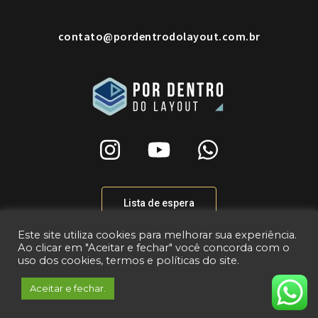
contato@pordentrodolayout.com.br
Lista de espera
Este site utiliza cookies para melhorar sua experiência.
Ao clicar em "Aceitar e fechar" você concorda com o
uso dos cookies, termos e políticas do site.
© 2020 Por dentro do LayOut – Todos os direitos
reservados.
Aceitar e fechar.